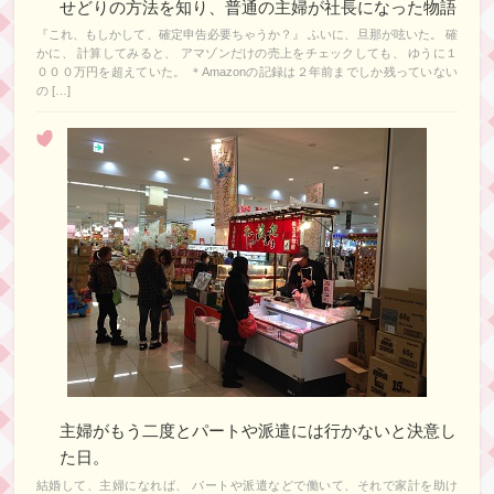
せどりの方法を知り、普通の主婦が社長になった物語
『これ、もしかして、確定申告必要ちゃうか？』 ふいに、旦那が呟いた。 確
かに、 計算してみると、 アマゾンだけの売上をチェックしても、 ゆうに１
０００万円を超えていた。 ＊Amazonの記録は２年前までしか残っていない
の […]
主婦がもう二度とパートや派遣には行かないと決意し
た日。
結婚して、主婦になれば、 パートや派遣などで働いて、それで家計を助け