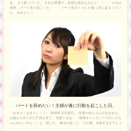
る。 そう思っていた。 それが普通で、自然な流れなんだと・・・。 それは
突然、パート先で起こった・・・ パート先のトイレが真っ赤に染まってい
た。 みれと […]
パートを辞めたい！主婦が遂に行動を起こした日。
『おぎゃ～おぎゃ～！！』 2006年12月某日。 待望の赤ちゃんが生まれた。
お腹から出てきた子供を見て、 旦那トモは、 『南海キャンディーズのシズち
ゃんみたいやな～』 と、呟いた。 破水が起こり、 その後、出産するまで […]