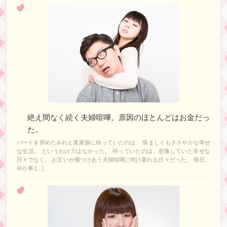
絶え間なく続く夫婦喧嘩。原因のほとんどはお金だっ
た。
パートを辞めたみれと達家族に待っていたのは、 慎ましくもささやかな幸せ
な生活。 というわけではなかった。 待っていたのは、想像していた幸せな
日々でなく、 お互いが傷つけあう夫婦喧嘩に明け暮れる日々だった。 毎日、
何か事 […]