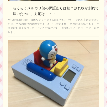
らくらくメルカリ便の保証ありは嘘？割れ物が割れて
届いたのに、対応は・・・
やっぱり3時には、優雅なティータイムにしたい( *´艸｀) それが主婦の贅沢で
あり、至福の喜びの時間でもあったりしますよね。 旦那には内緒でちょっと
高価なお菓子をポリポリといただきながら、 可愛いティーポットでアールグ
レ […]