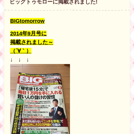
ビッグトゥモローに掲載されました!
BIGtomorrow
2014年9月号に
掲載されました～
（´∀｀）
↓ ↓ ↓