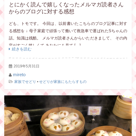
とにかく読んで嬉しくなったメルマガ読者さん
からのブログに対する感想
ども、トモです。 今回は、以前書いたこちらのブログ記事に対す
る感想を ↓ 母子家庭で頑張って働いて救急車で運ばれたSちゃんの
話。知識は残酷。 メルマガ読者さんからいただきまして、 その内
容がすごく嬉しくて あなたにも見て […]
続きを読む
2019年5月31日
mireto
家族でせどり
•
せどりが家族にもたらすもの