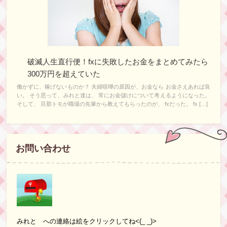
破滅人生直行便！fxに失敗したお金をまとめてみたら
300万円を超えていた
働かずに、稼げないものか？ 夫婦喧嘩の原因が、お金なら お金さえあれば良
い。 そう思って、みれと達は、 常にお金儲けについて考えるようになった。
そして、 旦那トモが職場の先輩から教えてもらったのが、 fxだった。 fx […]
お問い合わせ
みれと への連絡は絵をクリックしてね<(_ _)>