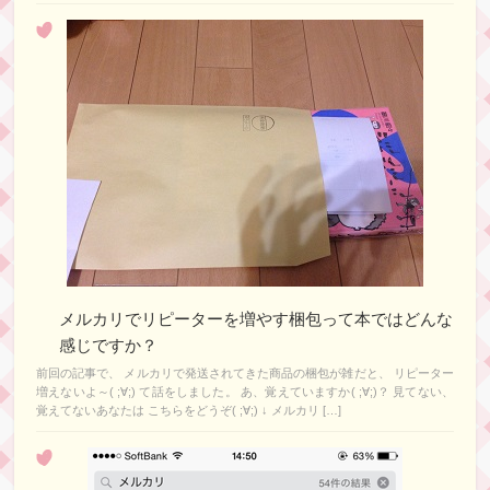
メルカリでリピーターを増やす梱包って本ではどんな
感じですか？
前回の記事で、 メルカリで発送されてきた商品の梱包が雑だと、 リピーター
増えないよ～( ;∀;) て話をしました。 あ、覚えていますか( ;∀;)？ 見てない、
覚えてないあなたは こちらをどうぞ( ;∀;) ↓ メルカリ […]