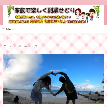
家族で楽しく副業せどり
Menu
コ
ン
テ
ホーム
2019年
5月
ン
ツ
へ
移
動