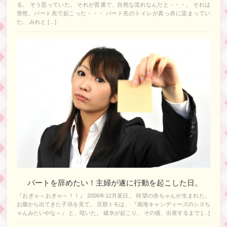
る。 そう思っていた。 それが普通で、自然な流れなんだと・・・。 それは
突然、パート先で起こった・・・ パート先のトイレが真っ赤に染まってい
た。 みれと […]
パートを辞めたい！主婦が遂に行動を起こした日。
『おぎゃ～おぎゃ～！！』 2006年12月某日。 待望の赤ちゃんが生まれた。
お腹から出てきた子供を見て、 旦那トモは、 『南海キャンディーズのシズち
ゃんみたいやな～』 と、呟いた。 破水が起こり、 その後、出産するまで […]