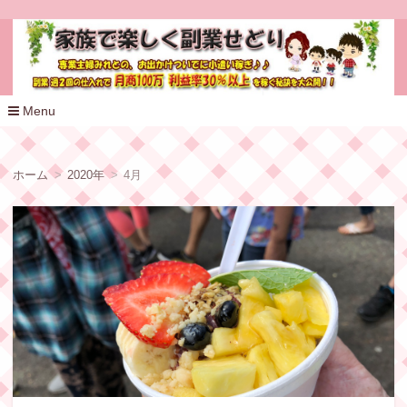
家族で楽しく副業せどり
Menu
コ
ン
テ
ホーム
2020年
4月
ン
ツ
へ
移
動