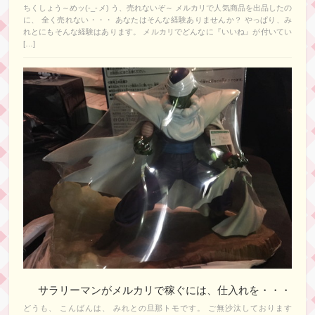
ちくしょう～めッ(-_-メ) う、売れないぞ～ メルカリで人気商品を出品したの
に、 全く売れない・・・ あなたはそんな経験ありませんか？ やっぱり、み
れとにもそんな経験はあります。 メルカリでどんなに『いいね』が付いてい
[…]
サラリーマンがメルカリで稼ぐには、仕入れを・・・
どうも、 こんばんは、 みれとの旦那トモです。 ご無沙汰しております