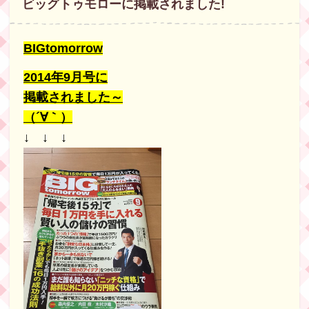
ビッグトゥモローに掲載されました!
BIGtomorrow
2014年9月号に
掲載されました～
（´∀｀）
↓ ↓ ↓