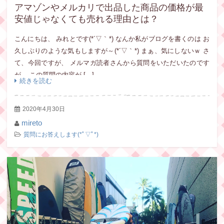
アマゾンやメルカリで出品した商品の価格が最
安値じゃなくても売れる理由とは？
こんにちは、 みれとです(*´▽｀*) なんか私がブログを書くのは お
久しぶりのような気もしますが～(*´▽｀*) まぁ、気にしないｗ さ
て、今回ですが、 メルマガ読者さんから質問をいただいたのです
が、 この質問の内容が […]
続きを読む
2020年4月30日
mireto
質問にお答えします(*ﾟ▽ﾟ*)