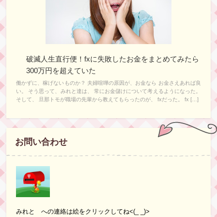
破滅人生直行便！fxに失敗したお金をまとめてみたら
300万円を超えていた
働かずに、稼げないものか？ 夫婦喧嘩の原因が、お金なら お金さえあれば良
い。 そう思って、みれと達は、 常にお金儲けについて考えるようになった。
そして、 旦那トモが職場の先輩から教えてもらったのが、 fxだった。 fx […]
お問い合わせ
みれと への連絡は絵をクリックしてね<(_ _)>