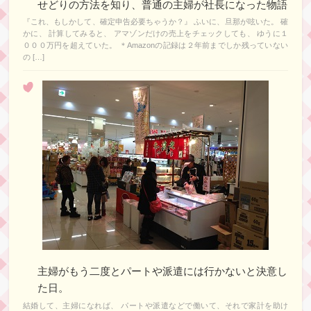
せどりの方法を知り、普通の主婦が社長になった物語
『これ、もしかして、確定申告必要ちゃうか？』 ふいに、旦那が呟いた。 確
かに、 計算してみると、 アマゾンだけの売上をチェックしても、 ゆうに１
０００万円を超えていた。 ＊Amazonの記録は２年前までしか残っていない
の […]
主婦がもう二度とパートや派遣には行かないと決意し
た日。
結婚して、主婦になれば、 パートや派遣などで働いて、それで家計を助け