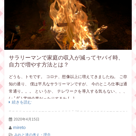
サラリーマンで家庭の収入が減ってヤバイ時、
自力で増やす方法とは？
どうも、トモです。 コロナ、想像以上に増えてきましたね。 ご存
知の通り、 僕は平凡なサラリーマンですが、 今のところ仕事は通
常通り。。。 というか、 テレワークを導入する気もない、、、
(；ﾟДﾟ) 零細企業だったりするわ […]
続きを読む
2020年4月15日
mireto
みれと達の考え・理念