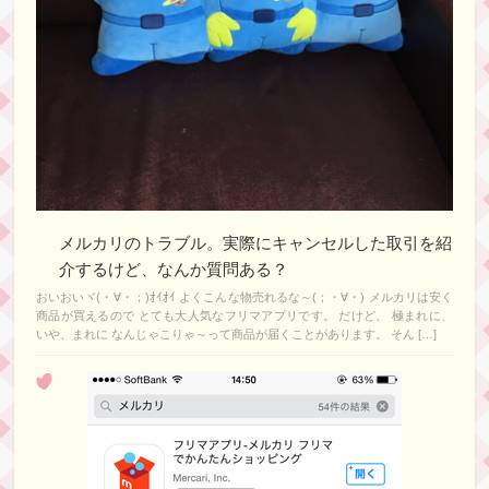
メルカリのトラブル。実際にキャンセルした取引を紹
介するけど、なんか質問ある？
おいおいヾ(・∀・；)ｵｲｵｲ よくこんな物売れるな～(；・∀・) メルカリは安く
商品が買えるので とても大人気なフリマアプリです。 だけど、 極まれに、
いや、まれに なんじゃこりゃ～って商品が届くことがあります。 そん […]