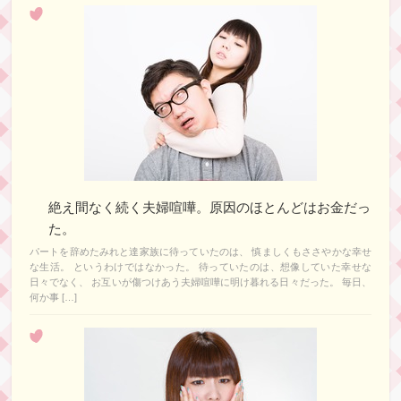
絶え間なく続く夫婦喧嘩。原因のほとんどはお金だっ
た。
パートを辞めたみれと達家族に待っていたのは、 慎ましくもささやかな幸せ
な生活。 というわけではなかった。 待っていたのは、想像していた幸せな
日々でなく、 お互いが傷つけあう夫婦喧嘩に明け暮れる日々だった。 毎日、
何か事 […]