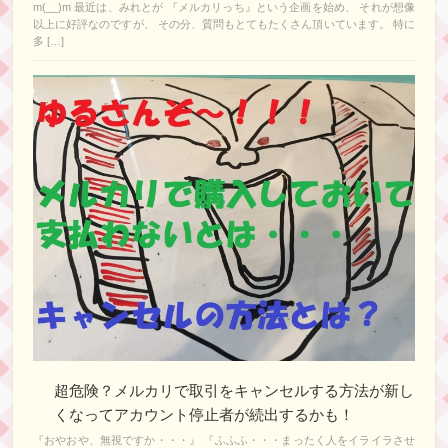
m(__)m 最近は、みれとが 『メルカリっち』という企画を始め、 それが想像
以上に好評なのですが、 その分、質問もとてもたくさん頂いています。 特に
多 […]
超危険？メルカリで取引をキャンセルする方法が新し
くなってアカウント停止者が続出するかも！
『おやおや、無視ですか・・・』 『ふふふ・・・まったく人をイライラさせ