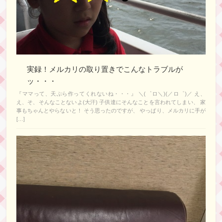
実録！メルカリの取り置きでこんなトラブルが
ッ・・・
『ママって、天ぷら作ってくれないね・・・』 ＼(゜ロ＼)(／ロ゜)／ え、
え、そ、そんなことないよ(大汗) 子供達にそんなことを言われてしまい、 家
事もちゃんとやらないと！ そう思ったのですが、 やっぱり、メルカリに手が
[…]