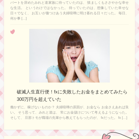
パートを辞めたみれと達家族に待っていたのは、 慎ましくもささやかな幸せ
な生活。 というわけではなかった。 待っていたのは、想像していた幸せな
日々でなく、 お互いが傷つけあう夫婦喧嘩に明け暮れる日々だった。 毎日、
何か事 […]
破滅人生直行便！fxに失敗したお金をまとめてみたら
300万円を超えていた
働かずに、稼げないものか？ 夫婦喧嘩の原因が、お金なら お金さえあれば良
い。 そう思って、みれと達は、 常にお金儲けについて考えるようになった。
そして、 旦那トモが職場の先輩から教えてもらったのが、 fxだった。 fx […]