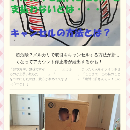
超危険？メルカリで取引をキャンセルする方法が新し
くなってアカウント停止者が続出するかも！
『おやおや、無視ですか・・・』 『ふふふ・・・まったく人をイライラさせ
るのが上手い奴らだ・・・』 『・・・・・・・』 『ここまで、この私のこと
をコケにしたのは、貴方が初めてですよ・・・』 『絶対に許さんぞ～！この
虫〇ラど […]