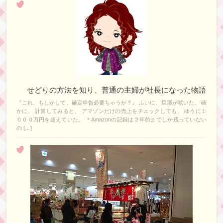
せどりの方法を知り、普通の主婦が社長になった物語
『これ、もしかして、確定申告必要ちゃうか？』 ふいに、旦那が呟いた。 確
かに、 計算してみると、 アマゾンだけの売上をチェックしても、 ゆうに１
０００万円を超えていた。 ＊Amazonの記録は２年前までしか残っていない
の […]