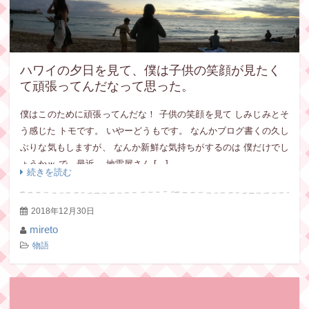
ハワイの夕日を見て、僕は子供の笑顔が見たく
て頑張ってんだなって思った。
僕はこのために頑張ってんだな！ 子供の笑顔を見て しみじみとそ
う感じた トモです。 いやーどうもです。 なんかブログ書くの久し
ぶりな気もしますが、 なんか新鮮な気持ちがするのは 僕だけでし
ょうかｗ で、最近、 地雷屋さん […]
続きを読む
2018年12月30日
mireto
物語