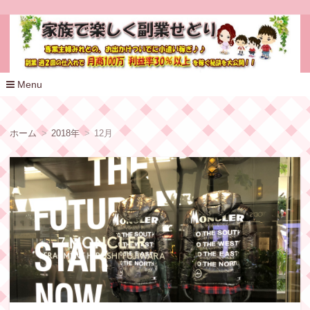
家族で楽しく副業せどり
Menu
コ
ン
テ
ホーム
2018年
12月
ン
ツ
へ
移
動