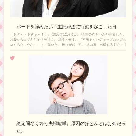
パートを辞めたい！主婦が遂に行動を起こした日。
『おぎゃ～おぎゃ～！！』 2006年12月某日。 待望の赤ちゃんが生まれた。
お腹から出てきた子供を見て、 旦那トモは、 『南海キャンディーズのシズち
ゃんみたいやな～』 と、呟いた。 破水が起こり、 その後、出産するまで […]
絶え間なく続く夫婦喧嘩。原因のほとんどはお金だっ
た。