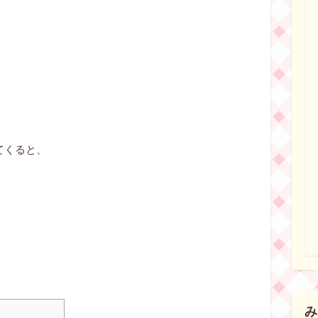
てくると、
み