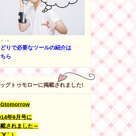
 ↓ ↓
せどりで必要なツールの紹介は
こちら
ッグトゥモローに掲載されました!
IGtomorrow
014年9月号に
掲載されました～
´∀｀）