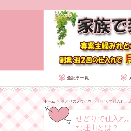
家族で楽しく副業せ
コ
全記事一覧
ン
テ
ン
ツ
へ
ホーム
せどりのノウハウ
せどりで仕入れ。
移
動
せどりで仕入れ
な理由とは？