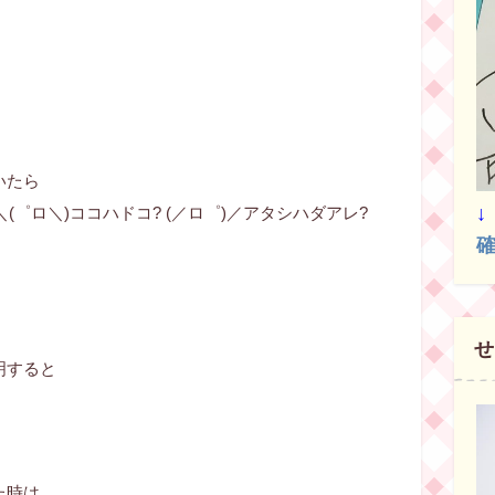
いたら
＼(゜ロ＼)ココハドコ? (／ロ゜)／アタシハダアレ?
確
。
せ
明すると
丿
た時は、