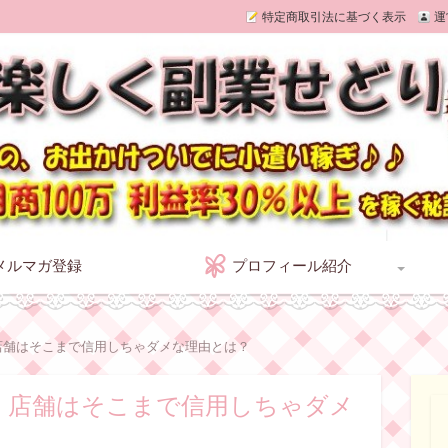
特定商取引法に基づく表示
運
どり
メルマガ登録
プロフィール紹介
みれとのプロフィール
旦那トモのプロフィール
店舗はそこまで信用しちゃダメな理由とは？
。店舗はそこまで信用しちゃダメ