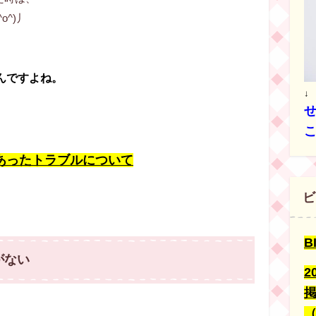
^)丿
んですよね。
↓
あったトラブルについて
ビ
B
がない
2
（