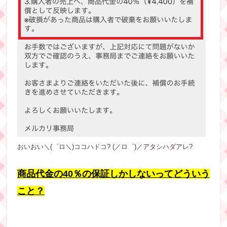
おいおい＼(゜ロ＼)ココハドコ? (／ロ゜)／アタシハダアレ?
商品代金の40％の保証しかしないってどういう
こと？