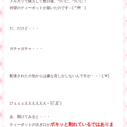
メルカリで購入して数日後、ついに、ついに！
待望のティーポットが届いたのです～( *´艸｀)
だ、だけど・・・
ガチャガチャ・・・
配達された小包からは嫌な音しかしないんですが・・・(;’∀’)
ひぇぇぇええええええ～Σ(ﾟДﾟ)
あ、開けてみると・・・
ポキッと割れているではありま
ティーポットの注ぎ口が