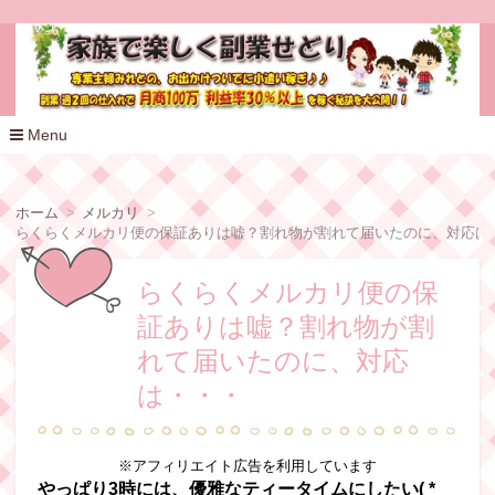
家族で楽しく副業せどり
Menu
コ
ン
テ
ホーム
メルカリ
ン
らくらくメルカリ便の保証ありは嘘？割れ物が割れて届いたのに、対応は
ツ
へ
移
らくらくメルカリ便の保
動
証ありは嘘？割れ物が割
れて届いたのに、対応
は・・・
※アフィリエイト広告を利用しています
やっぱり3時には、優雅なティータイムにしたい( *