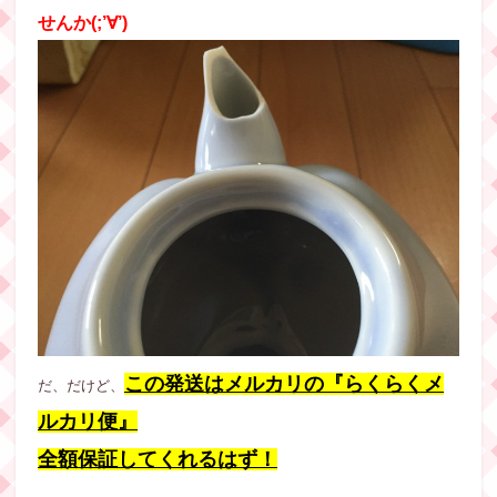
せんか(;’∀’)
この発送はメルカリの『らくらくメ
だ、だけど、
ルカリ便』
全額保証してくれるはず！