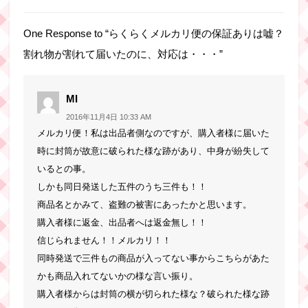
One Response to “らくらくメルカリ便の保証ありは嘘？
割れ物が割れて届いたのに、対応は・・・”
よ
MI
り:
2016年11月4日 10:33 AM
メルカリ便！私は出品者側なのですが、購入者様に届いた
時に封筒が故意に破られた様な跡があり、中身が紛失して
いるとの事。
しかも同日発送した五件のうち三件も！！
商品名とかみて、盗難の被害にあったかと思います。
購入者様に返金、出品者へは返金無し！！
信じられません！！メルカリ！！
同時発送で三件もの商品が入ってない事からこちらがあた
かも商品入れてないかの様な言い振り。
購入者様からは封筒の横が切られた様な？破られた様な跡