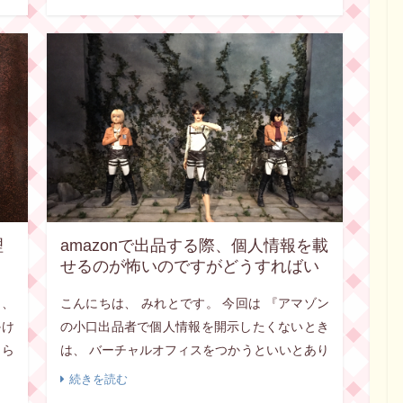
理
amazonで出品する際、個人情報を載
せるのが怖いのですがどうすればい
いですか？
く、
こんにちは、 みれとです。 今回は 『アマゾン
かけ
の小口出品者で個人情報を開示したくないとき
なら
は、 バーチャルオフィスをつかうといいとあり
心の
ました。 みれとさんはどうされていますか？
続きを読む
]
正直、自分の家の住所、電話番号が開示される