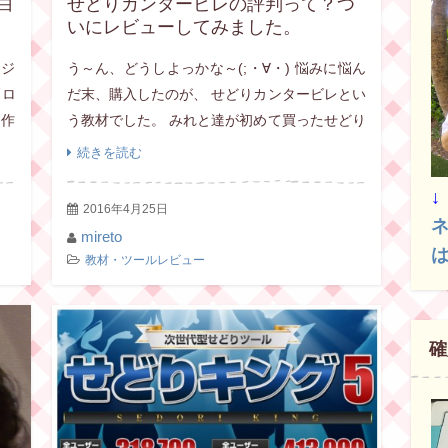
白
せどりカンタービレの評判って？つ
いにレビューしてみました。
マジ
う～ん、どうしよっかな～(;・∀・) 悩みに悩ん
゜ロ
だ末、購入したのが、 せどりカンタービレとい
た作
う教材でした。 みれと達が初めて買ったせどり
麗に
の教材。 せどりを始めたばかりで、 もう少し
続きを読む
せどりの事が知りたい！ 本せどりの事を詳 […]
↓
2016年4月25日
mireto
教材・ツールレビュー
確