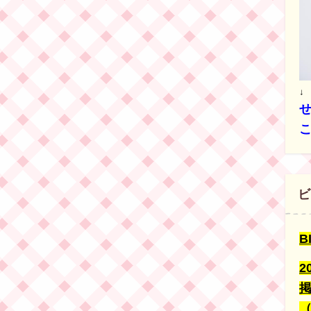
↓
ビ
B
2
（