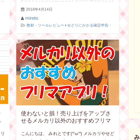
の […]
2018年4月14日
mireto
教材・ツールレビュー
•
せどりにかかる確定申告・
経費
ッ
使わないと損！売り上げをアップさ
ら
せるメルカリ以外のおすすめフリマ
す
アプリを紹介します！
カリ
こんにちは、 みれとです(*’ω’*) メルカリやせど
み