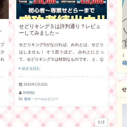
せどりキング５は評判通り？レビュ
ど
ーしてみました～
トプ
せどりキング5がなければ、みれとは、せどり
 ク
はしません！ そう思うほど、 みれとにとっ
すれ
て、せどりキング５は特別なものです。 と、な
確
 み
んか売り込みのように思えてしまいますが、 実
続きを読む
際、みれとは半ば本当にそんな風に思っていま
す(笑 […]
2016年1月18日
せ
mireto
教材・ツールレビュー
1 / 2