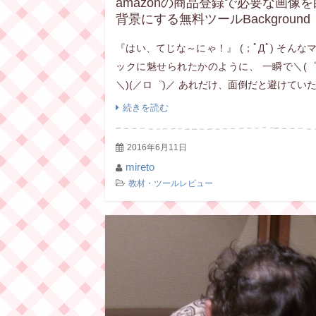
amazonの商品登録で必要な画像を
背景にする無料ツールBackground
Burnsの使い方とは？
『はい、てじな～にゃ！』 (；ﾟДﾟ) そんな
ックに魅せられたかのように、 一瞬で＼(
＼)(／ロ゜)／ あれだけ、面倒だと避けてい
業が 一瞬で、高速で、しかも、めっちゃ綺
続きを読む
～＼(゜ロ＼)(／ロ゜)／ ama […]
2016年6月11日
mireto
教材・ツールレビュー