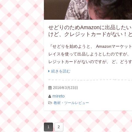
せどりのためAmazonに出品したい
けど、クレジットカードがない！
うすれば良いの？
『せどりを始めようと、 Amazonマーケッ
レイスを使って出品しようとしたのですが、
レジットカードがないのですが、 ど、どう
ば良いでしょうか～＼(゜ロ＼)(／ロ゜)／』
続きを読む
れとに、質問が届きました。 確かに、 […]
2016年3月23日
mireto
教材・ツールレビュー
1
2